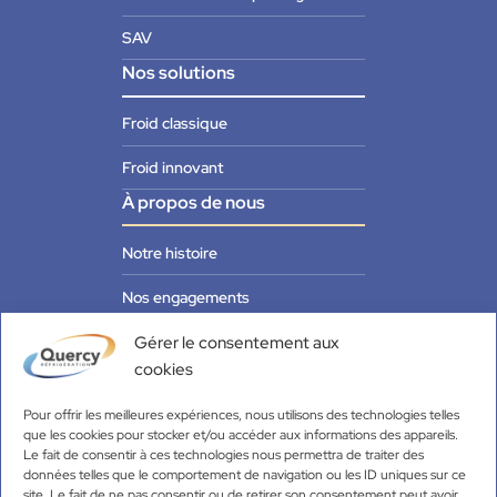
SAV
Nos solutions
Froid classique
Froid innovant
À propos de nous
Notre histoire
Nos engagements
Nous rejoindre
Gérer le consentement aux
cookies
Nos partenaires
Pour offrir les meilleures expériences, nous utilisons des technologies telles
Actualités
que les cookies pour stocker et/ou accéder aux informations des appareils.
Le fait de consentir à ces technologies nous permettra de traiter des
Quercy Réfrigération
données telles que le comportement de navigation ou les ID uniques sur ce
ZI Saint-Michel, Rue des Cerises
site. Le fait de ne pas consentir ou de retirer son consentement peut avoir