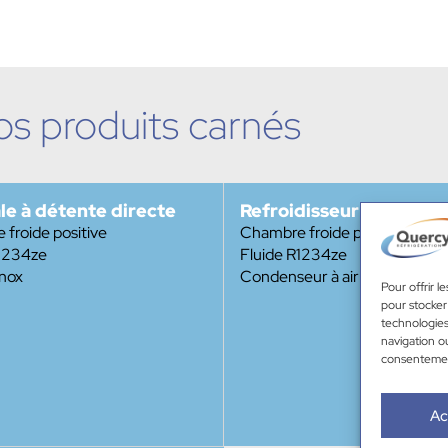
os produits carnés
le à détente directe
Refroidisseur à Eau Gly
froide positive
Chambre froide positive
R1234ze
Fluide R1234ze
inox
Condenseur à air
Pour offrir l
pour stocker
technologies
navigation ou
consentement
Ac