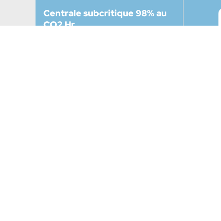
Centrale subcritique 98% au
CO2 Hr
Chambre froide négative,
surgélateurs, groupes
indépendants au R455A
Chiller 
énergét