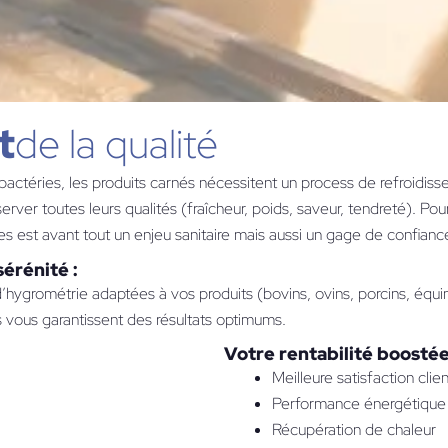
t
de la qualité
bactéries, les produits carnés nécessitent un process de refroidis
rver toutes leurs qualités (fraîcheur, poids, saveur, tendreté). Pou
es est avant tout un enjeu sanitaire mais aussi un gage de confiance
érénité :
hygrométrie adaptées à vos produits (bovins, ovins, porcins, équins
s vous garantissent des résultats optimums.
Votre rentabilité boosté
Meilleure satisfaction clien
Performance énergétique
Récupération de chaleur