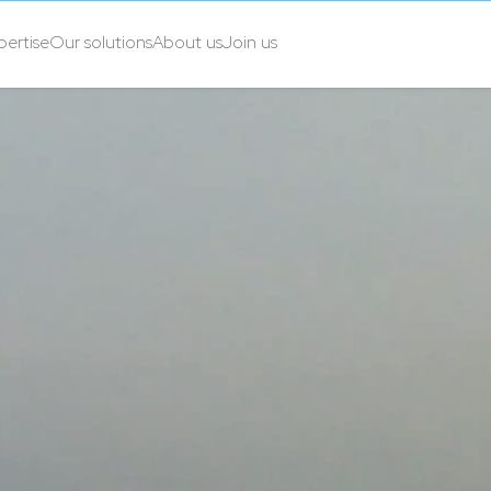
pertise
Our solutions
About us
Join us