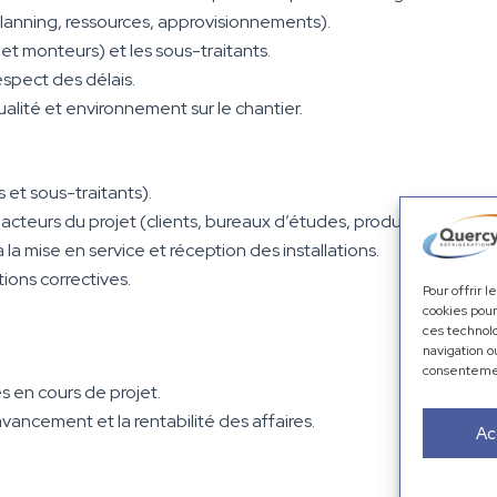
(planning, ressources, approvisionnements).
t monteurs) et les sous-traitants.
espect des délais.
ualité et environnement sur le chantier.
 et sous-traitants).
acteurs du projet (clients, bureaux d’études, production, fournis
la mise en service et réception des installations.
tions correctives.
Pour offrir 
cookies pour
ces technol
navigation o
consentement
s en cours de projet.
l’avancement et la rentabilité des affaires.
Ac